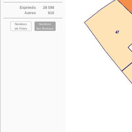
Exprimés
28 598
Autres
816
Nombres
Numéros
de Votes
des Bureaux