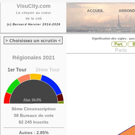
VisuCity.com
ACCUEIL
ARROND
Le citoyen au coeur
de la cité
(c) Bernard Hervier 2014-2026
Signification des sigles : pa
> Choisissez un scrutin <
Part.
Paris
Régionales 2021
1er Tour
2ème Tour
8ème Circonscription
58 Bureaux de vote
82 245 Inscrits
Autres : 2.85%