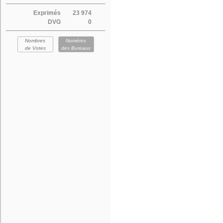
Exprimés
23 974
DVG
0
Nombres
Numéros
de Votes
des Bureaux