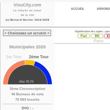
VisuCity.com
ACCUEIL
ARROND
Le citoyen au coeur
de la cité
(c) Bernard Hervier 2014-2026
Signification des sigles : pa
> Choisissez un scrutin <
Part
BN
E
Paris
Municipales 2020
1er Tour
2ème Tour
3ème Circonscription
46 Bureaux de vote
70 584 Inscrits
DVG : -