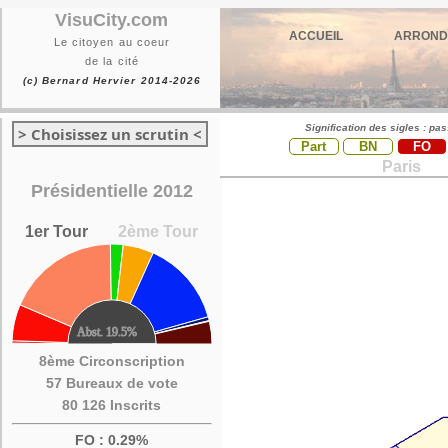
VisuCity.com
ACCUEIL
ARROND
Le citoyen au coeur
de la cité
(c) Bernard Hervier 2014-2026
Signification des sigles : pa
> Choisissez un scrutin <
Part
BN
FO
Paris
Présidentielle 2012
1er Tour
2ème Tour
8ème Circonscription
57 Bureaux de vote
80 126 Inscrits
FO : 0.29%