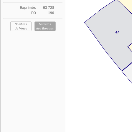
Exprimés
63 728
FO
190
Nombres
Numéros
de Votes
des Bureaux