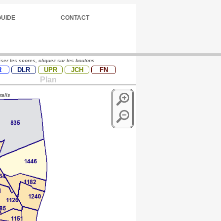
GUIDE
CONTACT
iser les scores, cliquez sur les boutons
R
DLR
UPR
JCH
FN
Plan
tails