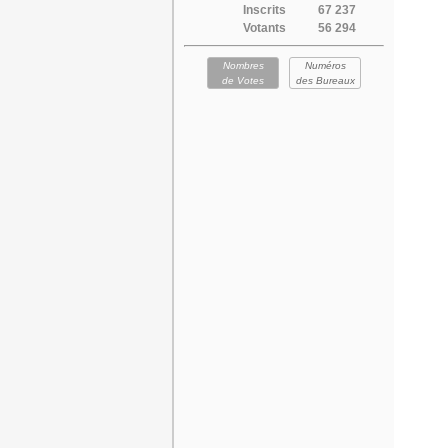
Inscrits
67 237
Votants
56 294
Nombres
Numéros
de Votes
des Bureaux