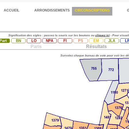
ACCUEIL
ARRONDISSEMENTS
CIRCONSCRIPTIONS
Signification des sigles : passez la souris sur les boutons ou
cliquez ici
- Pour visual
Part
BN
LO
NPA
FI
PS
EM
JLA
L
Paris
Résultats
Survolez chaque bureau de vote pour voir les dé