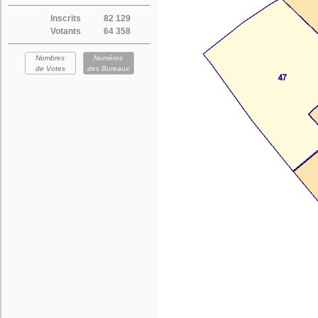
Inscrits
82 129
Votants
64 358
Nombres
Numéros
de Votes
des Bureaux