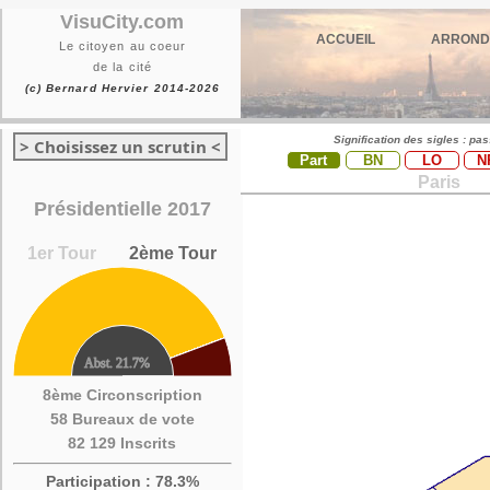
VisuCity.com
ACCUEIL
ARROND
Le citoyen au coeur
de la cité
(c) Bernard Hervier 2014-2026
Signification des sigles : pa
> Choisissez un scrutin <
Part
BN
LO
N
Paris
Présidentielle 2017
1er Tour
2ème Tour
8ème Circonscription
58 Bureaux de vote
82 129 Inscrits
Participation : 78.3%