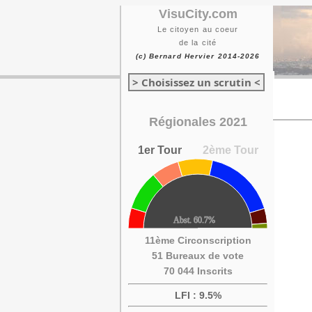
VisuCity.com
Le citoyen au coeur
de la cité
(c) Bernard Hervier 2014-2026
> Choisissez un scrutin <
Régionales 2021
1er Tour
2ème Tour
11ème Circonscription
51 Bureaux de vote
70 044 Inscrits
LFI : 9.5%