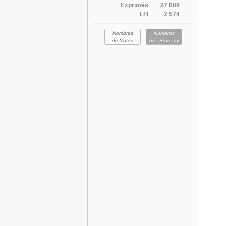
Exprimés
27 089
LFI
2 574
Nombres
Numéros
de Votes
des Bureaux