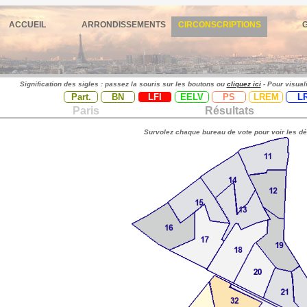
ACCUEIL
ARRONDISSEMENTS
CIRCONSCRIPTIONS
Signification des sigles : passez la souris sur les boutons ou
cliquez ici
- Pour visual
Part.
BN
LFI
EELV
PS
LREM
L
Paris
Résultats
Survolez chaque bureau de vote pour voir les dé