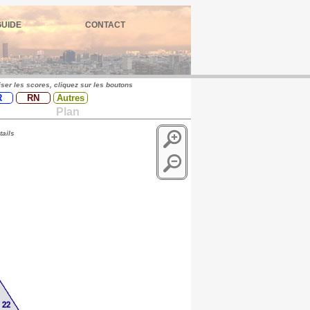
GUIDE
CONTACT
iser les scores, cliquez sur les boutons
R
RN
Autres
Plan
tails