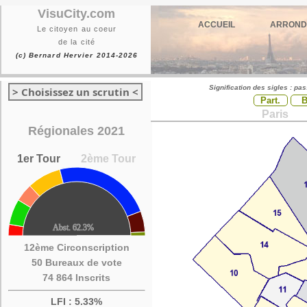
VisuCity.com
ACCUEIL
ARROND
Le citoyen au coeur
de la cité
(c) Bernard Hervier 2014-2026
Signification des sigles : pa
> Choisissez un scrutin <
Part.
Paris
Régionales 2021
1er Tour
2ème Tour
12ème Circonscription
50 Bureaux de vote
74 864 Inscrits
LFI : 5.33%