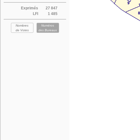
Exprimés
27 847
LFI
1 485
Nombres
Numéros
de Votes
des Bureaux