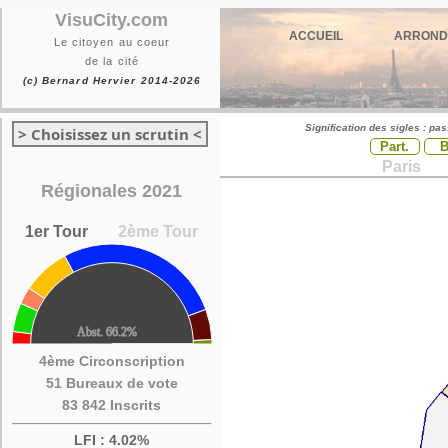
VisuCity.com
ACCUEIL
ARROND
Le citoyen au coeur
de la cité
(c) Bernard Hervier 2014-2026
Signification des sigles : pa
> Choisissez un scrutin <
Part.
Paris
Régionales 2021
1er Tour
2ème Tour
4ème Circonscription
51 Bureaux de vote
83 842 Inscrits
LFI : 4.02%