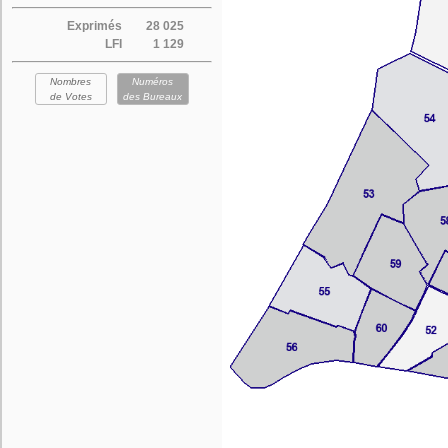
Exprimés
28 025
LFI
1 129
Nombres
Numéros
de Votes
des Bureaux