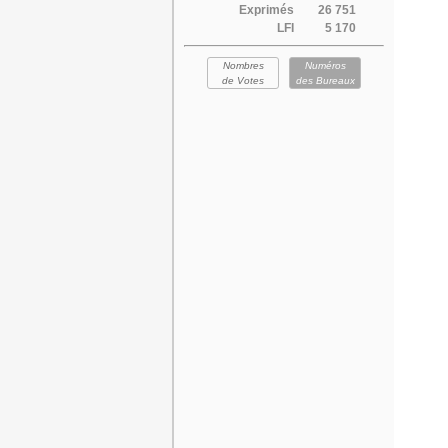
Exprimés
26 751
LFI
5 170
Nombres
Numéros
de Votes
des Bureaux