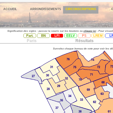
ACCUEIL
ARRONDISSEMENTS
CIRCONSCRIPTIONS
Signification des sigles : passez la souris sur les boutons ou
cliquez ici
- Pour visual
Part.
BN
LFI
EELV
PS
LREM
L
Paris
Résultats
Survolez chaque bureau de vote pour voir les dé