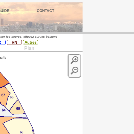
GUIDE
CONTACT
iser les scores, cliquez sur les boutons
R
RN
Autres
Plan
tails