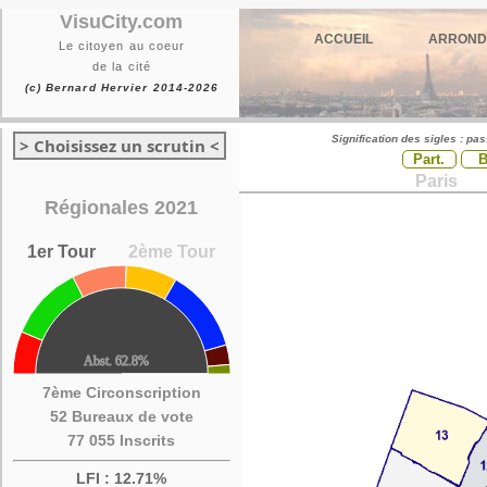
VisuCity.com
ACCUEIL
ARROND
Le citoyen au coeur
de la cité
(c) Bernard Hervier 2014-2026
Signification des sigles : pa
> Choisissez un scrutin <
Part.
Paris
Régionales 2021
1er Tour
2ème Tour
7ème Circonscription
52 Bureaux de vote
77 055 Inscrits
LFI : 12.71%