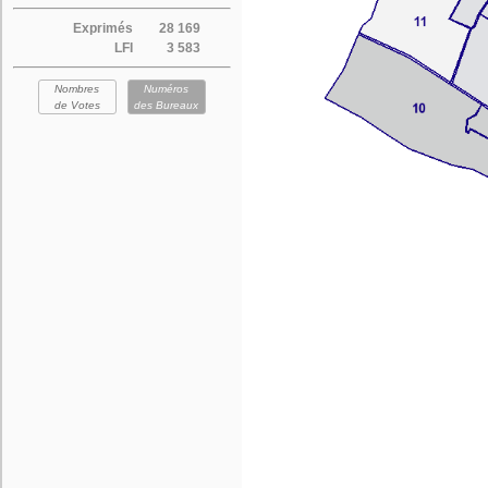
Exprimés
28 169
LFI
3 583
Nombres
Numéros
de Votes
des Bureaux