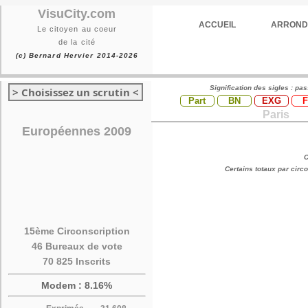
VisuCity.com
ACCUEIL
ARROND
Le citoyen au coeur
de la cité
(c) Bernard Hervier 2014-2026
Signification des sigles : pa
> Choisissez un scrutin <
Part
BN
EXG
Paris
Européennes 2009
C
Certains totaux par cir
15ème Circonscription
46 Bureaux de vote
70 825 Inscrits
Modem : 8.16%