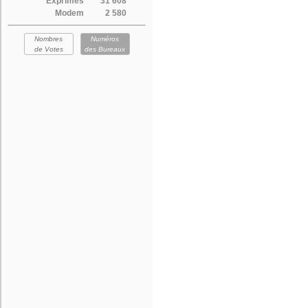
Exprimés
31 608
Modem
2 580
Nombres
Numéros
de Votes
des Bureaux