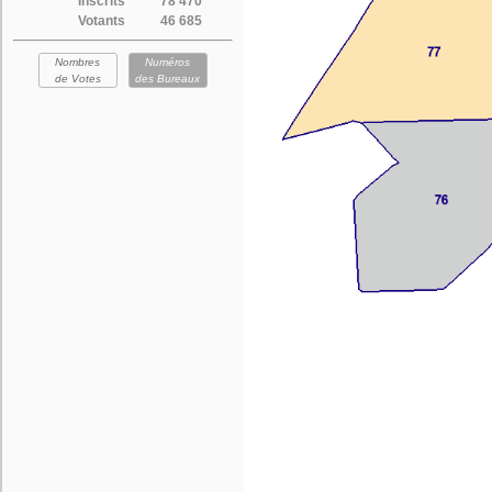
Inscrits
78 470
Votants
46 685
Nombres
Numéros
de Votes
des Bureaux