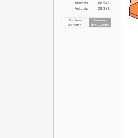
Inscrits
66 545
Votants
39 381
Nombres
Numéros
de Votes
des Bureaux