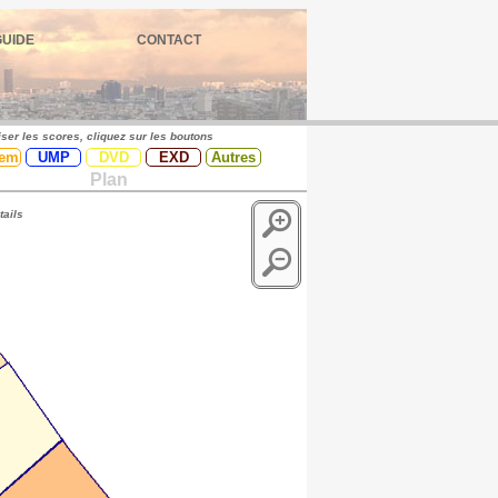
GUIDE
CONTACT
iser les scores, cliquez sur les boutons
em
UMP
DVD
EXD
Autres
Plan
tails