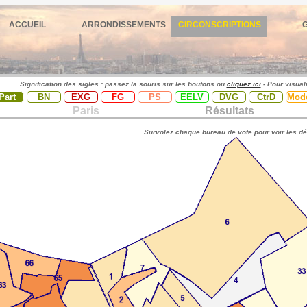
ACCUEIL
ARRONDISSEMENTS
CIRCONSCRIPTIONS
Signification des sigles : passez la souris sur les boutons ou
cliquez ici
- Pour visual
Part
BN
EXG
FG
PS
EELV
DVG
CtrD
Mod
Paris
Résultats
Survolez chaque bureau de vote pour voir les dé