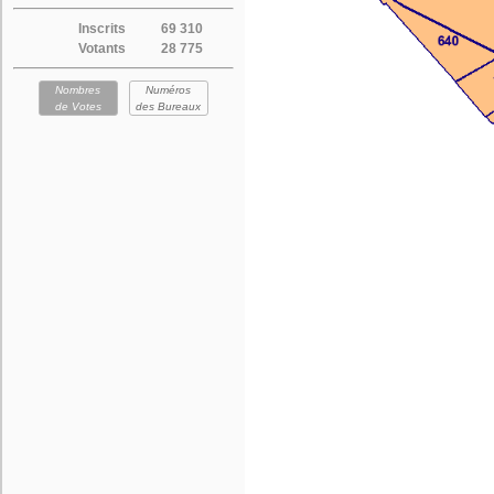
Inscrits
69 310
Votants
28 775
Nombres
Numéros
de Votes
des Bureaux