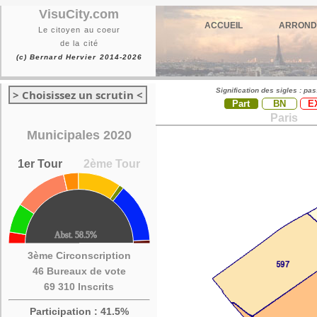
VisuCity.com
ACCUEIL
ARROND
Le citoyen au coeur
de la cité
(c) Bernard Hervier 2014-2026
Signification des sigles : pa
> Choisissez un scrutin <
Part
BN
E
Paris
Municipales 2020
1er Tour
2ème Tour
3ème Circonscription
46 Bureaux de vote
69 310 Inscrits
Participation : 41.5%