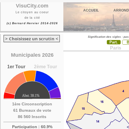
VisuCity.com
ACCUEIL
ARROND
Le citoyen au coeur
de la cité
(c) Bernard Hervier 2014-2026
Signification des sigles : pa
> Choisissez un scrutin <
Part.
Paris
Municipales 2026
1er Tour
2ème Tour
1ère Circonscription
61 Bureaux de vote
86 560 Inscrits
Participation : 60.9%