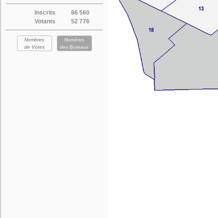
Inscrits
86 560
Votants
52 776
Nombres
Numéros
de Votes
des Bureaux