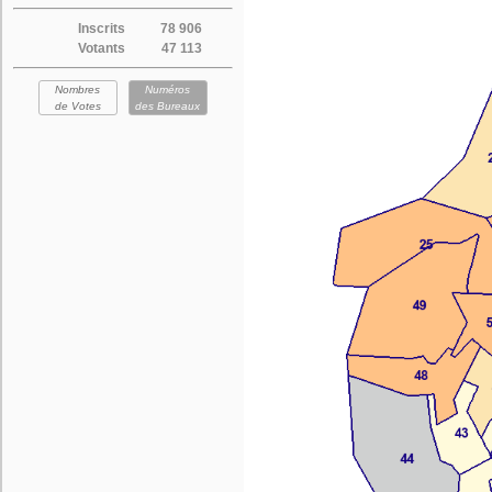
Inscrits
78 906
Votants
47 113
Nombres
Numéros
de Votes
des Bureaux