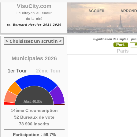
VisuCity.com
ACCUEIL
ARROND
Le citoyen au coeur
de la cité
(c) Bernard Hervier 2014-2026
Signification des sigles : pa
> Choisissez un scrutin <
Part.
Paris
Municipales 2026
1er Tour
2ème Tour
14ème Circonscription
52 Bureaux de vote
78 906 Inscrits
Participation : 59.7%