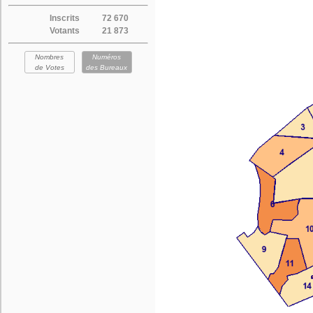
Inscrits
72 670
Votants
21 873
Nombres
Numéros
de Votes
des Bureaux