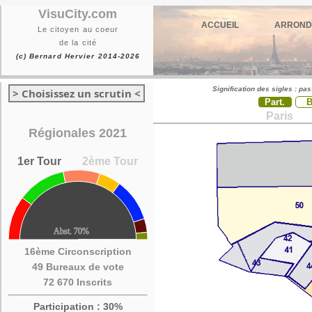
VisuCity.com
ACCUEIL
ARROND
Le citoyen au coeur
de la cité
(c) Bernard Hervier 2014-2026
Signification des sigles : pa
> Choisissez un scrutin <
Part.
Paris
Régionales 2021
1er Tour
2ème Tour
16ème Circonscription
49 Bureaux de vote
72 670 Inscrits
Participation : 30%