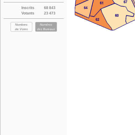
Inscrits
68 843
Votants
23 473
Nombres
Numéros
de Votes
des Bureaux