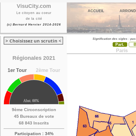
VisuCity.com
ACCUEIL
ARROND
Le citoyen au coeur
de la cité
(c) Bernard Hervier 2014-2026
Signification des sigles : pa
> Choisissez un scrutin <
Part.
Paris
Régionales 2021
1er Tour
2ème Tour
9ème Circonscription
45 Bureaux de vote
68 843 Inscrits
Participation : 34%