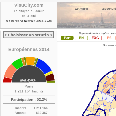
VisuCity.com
ACCUEIL
ARROND
Le citoyen au coeur
de la cité
(c) Bernard Hervier 2014-2026
Signification des sigles : pa
> Choisissez un scrutin <
Part
BN
EXG
PS
Survolez c
Européennes 2014
Paris
1 211 164 Inscrits
Participation : 52,2%
Inscrits
1 211 164
Votants
632 367