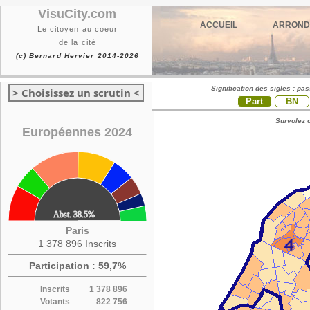
VisuCity.com
ACCUEIL
ARROND
Le citoyen au coeur
de la cité
(c) Bernard Hervier 2014-2026
Signification des sigles : pa
> Choisissez un scrutin <
Part
BN
Survolez c
Européennes 2024
Paris
1 378 896 Inscrits
Participation : 59,7%
Inscrits
1 378 896
Votants
822 756