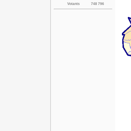
Votants
748 796