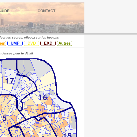
GUIDE
CONTACT
iser les scores, cliquez sur les boutons
em
UMP
DVD
EXD
Autres
 dessus pour le détail