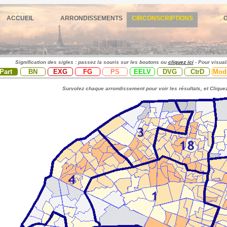
ACCUEIL
ARRONDISSEMENTS
CIRCONSCRIPTIONS
Signification des sigles : passez la souris sur les boutons ou
cliquez ici
- Pour visual
Part
BN
EXG
FG
PS
EELV
DVG
CtrD
Mod
Survolez chaque arrondissement pour voir les résultats, et Cliquez