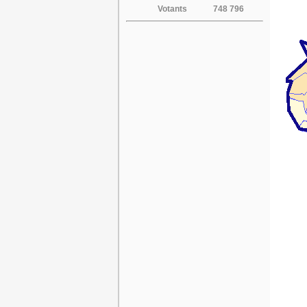
Votants
748 796