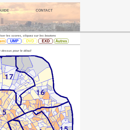
GUIDE
CONTACT
iser les scores, cliquez sur les boutons
em
UMP
DVD
EXD
Autres
 dessus pour le détail