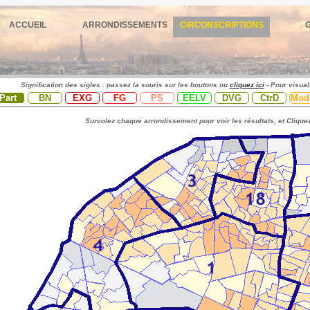
ACCUEIL
ARRONDISSEMENTS
CIRCONSCRIPTIONS
Signification des sigles : passez la souris sur les boutons ou
cliquez ici
- Pour visual
Part
BN
EXG
FG
PS
EELV
DVG
CtrD
Mod
Survolez chaque arrondissement pour voir les résultats, et Cliquez