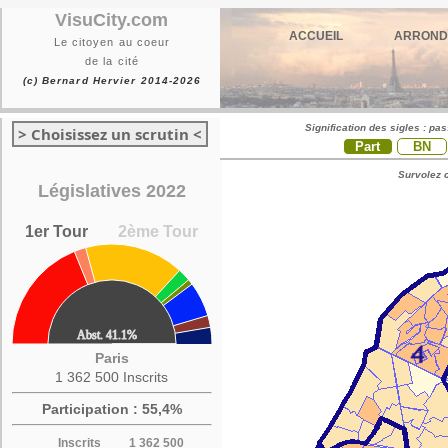
VisuCity.com
ACCUEIL
ARROND
Le citoyen au coeur
de la cité
(c) Bernard Hervier 2014-2026
Signification des sigles : pa
> Choisissez un scrutin <
Part
BN
Survolez c
Législatives 2022
1er Tour
2ème Tour
Paris
1 362 500 Inscrits
Participation : 55,4%
Inscrits
1 362 500