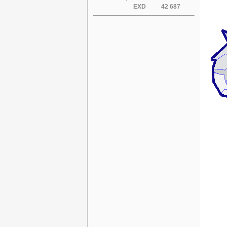
EXD
42 687