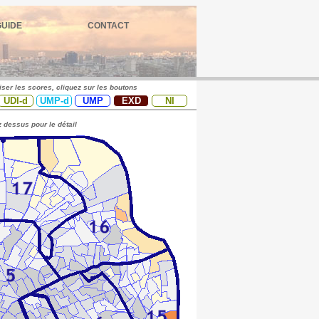
GUIDE
CONTACT
iser les scores, cliquez sur les boutons
UDI-d
UMP-d
UMP
EXD
NI
 dessus pour le détail