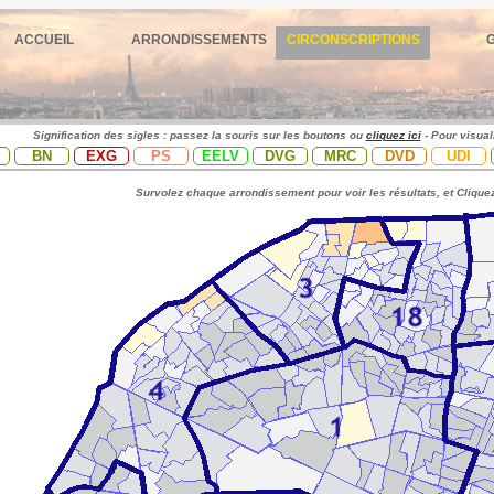
ACCUEIL
ARRONDISSEMENTS
CIRCONSCRIPTIONS
Signification des sigles : passez la souris sur les boutons ou
cliquez ici
- Pour visual
BN
EXG
PS
EELV
DVG
MRC
DVD
UDI
Survolez chaque arrondissement pour voir les résultats, et Cliquez