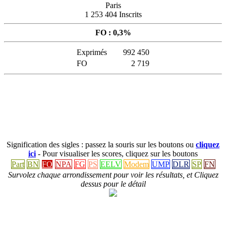
Paris
1 253 404 Inscrits
FO : 0,3%
Exprimés
992 450
FO
2 719
Signification des sigles : passez la souris sur les boutons ou
cliquez
ici
- Pour visualiser les scores, cliquez sur les boutons
Part
BN
FO
NPA
FG
PS
EELV
Modem
UMP
DLR
SP
FN
Survolez chaque arrondissement pour voir les résultats, et Cliquez
dessus pour le détail