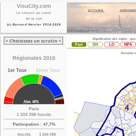
VisuCity.com
ACCUEIL
ARROND
Le citoyen au coeur
de la cité
(c) Bernard Hervier 2014-2026
Signification des sigles : pa
> Choisissez un scrutin <
Part
BN
LO
NPA
Survolez c
Régionales 2010
1er Tour
2ème Tour
Paris
1 204 398 Inscrits
Participation : 47,7%
Inscrits
1 204 398