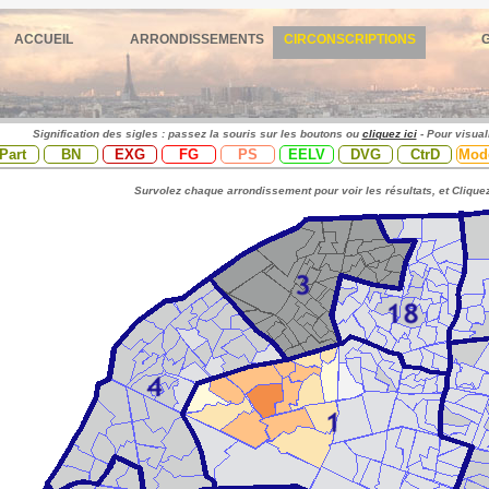
ACCUEIL
ARRONDISSEMENTS
CIRCONSCRIPTIONS
Signification des sigles : passez la souris sur les boutons ou
cliquez ici
- Pour visual
Part
BN
EXG
FG
PS
EELV
DVG
CtrD
Mod
Survolez chaque arrondissement pour voir les résultats, et Cliquez