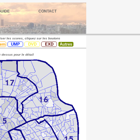
GUIDE
CONTACT
iser les scores, cliquez sur les boutons
em
UMP
DVD
EXD
Autres
 dessus pour le détail