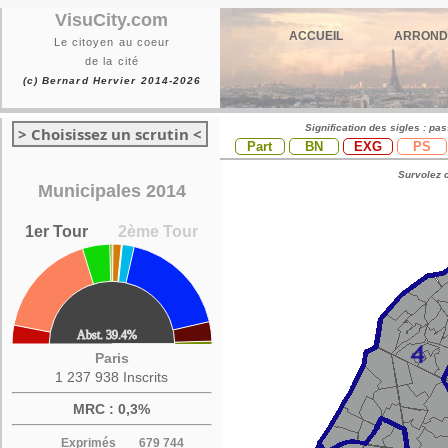
VisuCity.com
ACCUEIL
ARROND
Le citoyen au coeur
de la cité
(c) Bernard Hervier 2014-2026
Signification des sigles : pa
> Choisissez un scrutin <
Part
BN
EXG
PS
Survolez c
Municipales 2014
1er Tour
2ème Tour
Paris
1 237 938 Inscrits
MRC : 0,3%
Exprimés
679 744