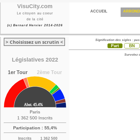
VisuCity.com
ACCUEIL
ARROND
Le citoyen au coeur
de la cité
(c) Bernard Hervier 2014-2026
Signification des sigles : pa
> Choisissez un scrutin <
Part
BN
Survolez c
Législatives 2022
1er Tour
2ème Tour
Paris
1 362 500 Inscrits
Participation : 55,4%
Inscrits
1 362 500