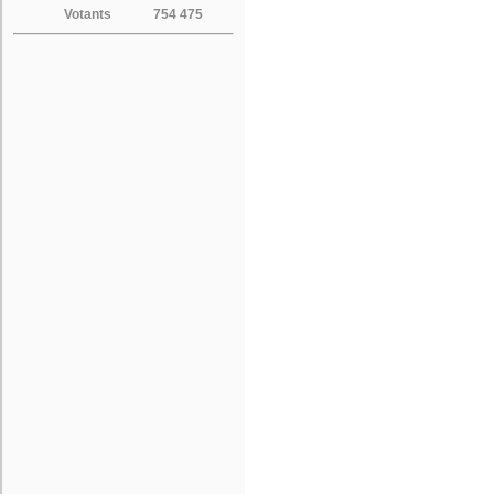
Votants
754 475