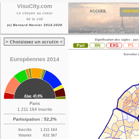
VisuCity.com
ACCUEIL
ARROND
Le citoyen au coeur
de la cité
(c) Bernard Hervier 2014-2026
Signification des sigles : pa
> Choisissez un scrutin <
Part
BN
EXG
PS
Survolez c
Européennes 2014
Paris
1 211 164 Inscrits
Participation : 52,2%
Inscrits
1 211 164
Votants
632 367