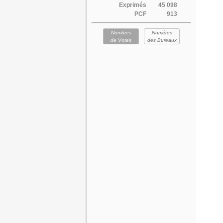
Exprimés
45 098
PCF
913
Nombres
Numéros
de Votes
des Bureaux