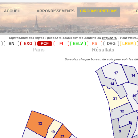
ACCUEIL
ARRONDISSEMENTS
CIRCONSCRIPTIONS
Signification des sigles : passez la souris sur les boutons ou
cliquez ici
- Pour visual
BN
EXG
PCF
FI
EELV
PS
DVG
LREM
Paris
Résultats
Survolez chaque bureau de vote pour voir les dé