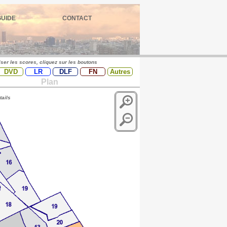
GUIDE
CONTACT
iser les scores, cliquez sur les boutons
DVD
LR
DLF
FN
Autres
Plan
tails