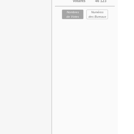
Votants
46 123
Nombres
Numéros
de Votes
des Bureaux