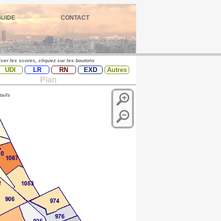
GUIDE
CONTACT
iser les scores, cliquez sur les boutons
UDI
LR
RN
EXD
Autres
Plan
tails