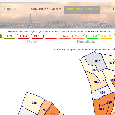
ACCUEIL
ARRONDISSEMENTS
CIRCONSCRIPTIONS
Signification des sigles : passez la souris sur les boutons ou
cliquez ici
- Pour visual
BN
EXG
PCF
LFI
Gen.
PS-PP
EELV
LREM
Paris
Résultats
Survolez chaque bureau de vote pour voir les dé