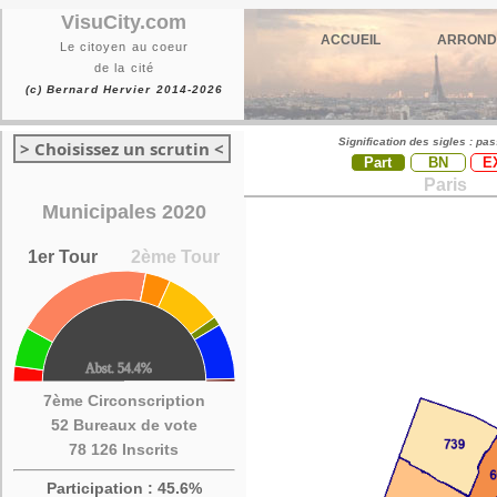
VisuCity.com
ACCUEIL
ARROND
Le citoyen au coeur
de la cité
(c) Bernard Hervier 2014-2026
Signification des sigles : pa
> Choisissez un scrutin <
Part
BN
E
Paris
Municipales 2020
1er Tour
2ème Tour
7ème Circonscription
52 Bureaux de vote
78 126 Inscrits
Participation : 45.6%