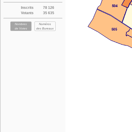
Inscrits
78 126
Votants
35 635
Nombres
Numéros
de Votes
des Bureaux