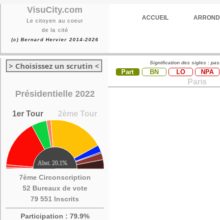
VisuCity.com
ACCUEIL
ARROND
Le citoyen au coeur
de la cité
(c) Bernard Hervier 2014-2026
Signification des sigles : pa
> Choisissez un scrutin <
Part
BN
LO
NPA
Paris
Présidentielle 2022
1er Tour
2ème Tour
7ème Circonscription
52 Bureaux de vote
79 551 Inscrits
Participation : 79.9%