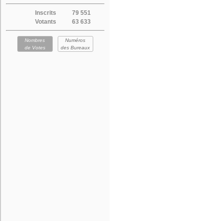
Inscrits
79 551
Votants
63 633
Nombres
Numéros
de Votes
des Bureaux