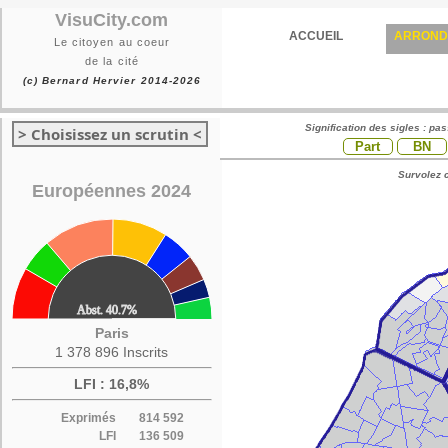
VisuCity.com
ACCUEIL
ARROND
Le citoyen au coeur
de la cité
(c) Bernard Hervier 2014-2026
Signification des sigles : pa
> Choisissez un scrutin <
Part
BN
Survolez c
Européennes 2024
Paris
1 378 896 Inscrits
LFI : 16,8%
Exprimés
814 592
LFI
136 509