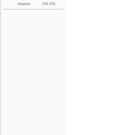
Votants
754 475