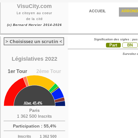
VisuCity.com
ACCUEIL
ARROND
Le citoyen au coeur
de la cité
(c) Bernard Hervier 2014-2026
Signification des sigles : pa
> Choisissez un scrutin <
Part
BN
Survolez c
Législatives 2022
1er Tour
2ème Tour
Paris
1 362 500 Inscrits
Participation : 55,4%
Inscrits
1 362 500