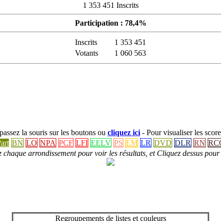
1 353 451 Inscrits
Participation : 78,4%
Inscrits
1 353 451
Votants
1 060 563
: passez la souris sur les boutons ou
cliquez ici
- Pour visualiser les score
art
BN
LO
NPA
PCF
LFI
EELV
PS
EM
LR
DVD
DLR
RN
RC
 chaque arrondissement pour voir les résultats, et Cliquez dessus pour 
Regroupements de listes et couleurs