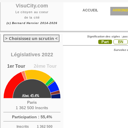
VisuCity.com
ACCUEIL
ARROND
Le citoyen au coeur
de la cité
(c) Bernard Hervier 2014-2026
Signification des sigles : pa
> Choisissez un scrutin <
Part
BN
Survolez c
Législatives 2022
1er Tour
2ème Tour
Paris
1 362 500 Inscrits
Participation : 55,4%
Inscrits
1 362 500