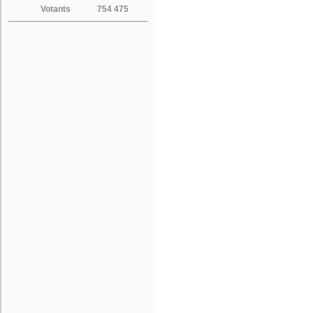
Votants
754 475