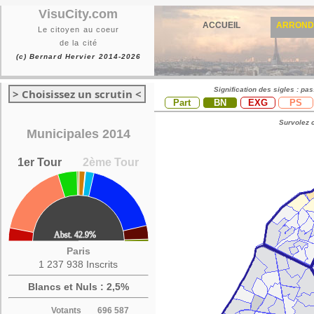
VisuCity.com
ACCUEIL
ARROND
Le citoyen au coeur
de la cité
(c) Bernard Hervier 2014-2026
Signification des sigles : pa
> Choisissez un scrutin <
Part
BN
EXG
PS
Survolez c
Municipales 2014
1er Tour
2ème Tour
Paris
1 237 938 Inscrits
Blancs et Nuls : 2,5%
Votants
696 587