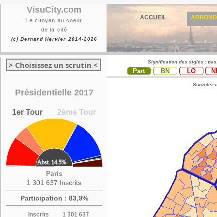
VisuCity.com
ACCUEIL
ARROND
Le citoyen au coeur
de la cité
(c) Bernard Hervier 2014-2026
Signification des sigles : pa
> Choisissez un scrutin <
Part
BN
LO
N
Survolez c
Présidentielle 2017
1er Tour
2ème Tour
Paris
1 301 637 Inscrits
Participation : 83,9%
Inscrits
1 301 637