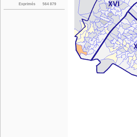
Exprimés
564 879