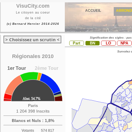
VisuCity.com
ACCUEIL
ARROND
Le citoyen au coeur
de la cité
(c) Bernard Hervier 2014-2026
Signification des sigles : pa
> Choisissez un scrutin <
Part
BN
LO
NPA
Survolez c
Régionales 2010
1er Tour
2ème Tour
Paris
1 204 398 Inscrits
Blancs et Nuls : 1,8%
Votants
574 817