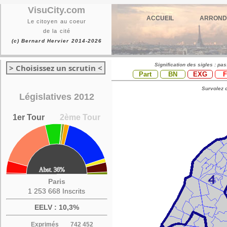
VisuCity.com
ACCUEIL
ARROND
Le citoyen au coeur
de la cité
(c) Bernard Hervier 2014-2026
Signification des sigles : pa
> Choisissez un scrutin <
Part
BN
EXG
Survolez c
Législatives 2012
1er Tour
2ème Tour
Paris
1 253 668 Inscrits
EELV : 10,3%
Exprimés
742 452