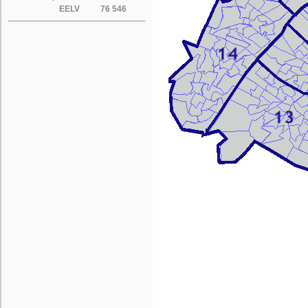
EELV
76 546