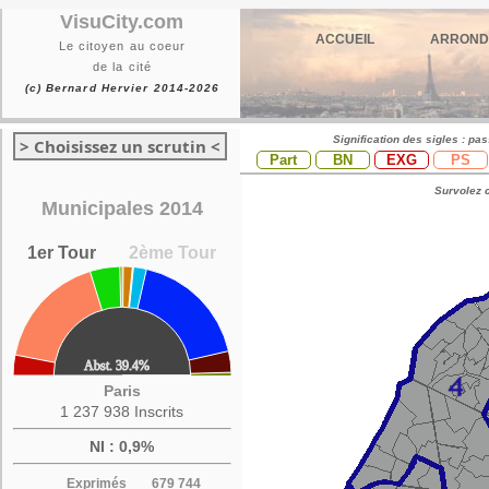
VisuCity.com
ACCUEIL
ARROND
Le citoyen au coeur
de la cité
(c) Bernard Hervier 2014-2026
Signification des sigles : pa
> Choisissez un scrutin <
Part
BN
EXG
PS
Survolez c
Municipales 2014
1er Tour
2ème Tour
Paris
1 237 938 Inscrits
NI : 0,9%
Exprimés
679 744