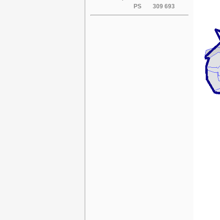
PS
309 693