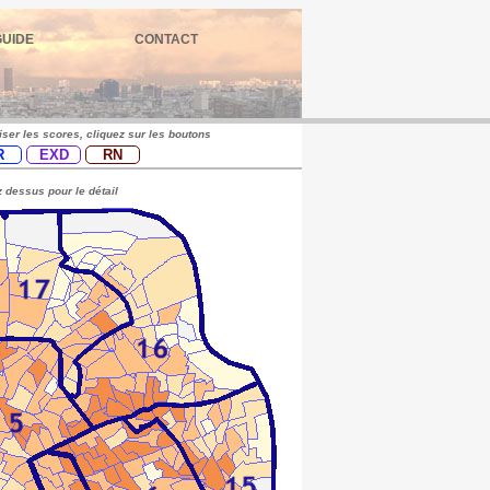
GUIDE
CONTACT
iser les scores, cliquez sur les boutons
R
EXD
RN
 dessus pour le détail