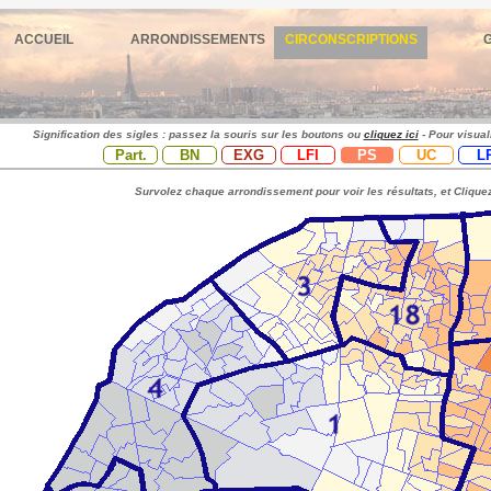
ACCUEIL
ARRONDISSEMENTS
CIRCONSCRIPTIONS
Signification des sigles : passez la souris sur les boutons ou
cliquez ici
- Pour visual
Part.
BN
EXG
LFI
PS
UC
L
Survolez chaque arrondissement pour voir les résultats, et Cliquez