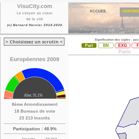
VisuCity.com
ACCUEIL
ARROND
Le citoyen au coeur
de la cité
(c) Bernard Hervier 2014-2026
Signification des sigles : pa
> Choisissez un scrutin <
Part
BN
EXG
Paris
Européennes 2009
8ème Arrondissement
18 Bureaux de vote
23 213 Inscrits
Participation : 48.9%