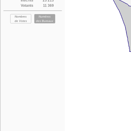
Inscrits
23 213
Votants
11 369
Nombres
Numéros
de Votes
des Bureaux