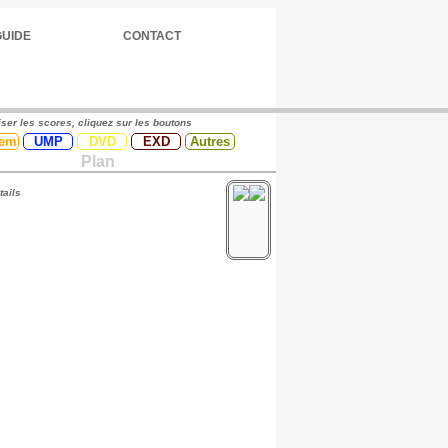
GUIDE
CONTACT
iser les scores, cliquez sur les boutons
em
UMP
DVD
EXD
Autres
Plan
tails