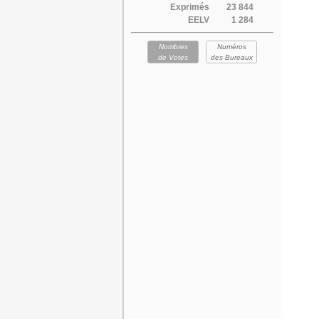
Exprimés
23 844
EELV
1 284
Nombres
Numéros
de Votes
des Bureaux