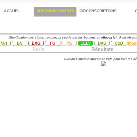
ACCUEIL
ARRONDISSEMENTS
CIRCONSCRIPTIONS
Signification des sigles : passez la souris sur les boutons ou
cliquez ici
- Pour visual
Part
BN
EXG
FG
PS
EELV
DVG
CtrD
Mod
Paris
Résultats
Survolez chaque bureau de vote pour voir les dé