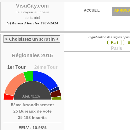
VisuCity.com
ACCUEIL
ARROND
Le citoyen au coeur
de la cité
(c) Bernard Hervier 2014-2026
Signification des sigles : pa
> Choisissez un scrutin <
Part
Paris
Régionales 2015
1er Tour
2ème Tour
5ème Arrondissement
25 Bureaux de vote
35 193 Inscrits
EELV : 10.98%