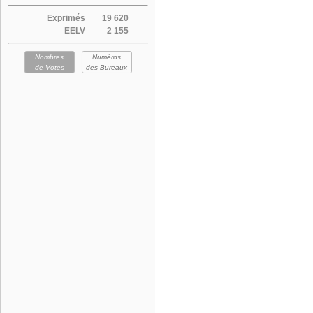
Exprimés
19 620
EELV
2 155
Nombres
Numéros
de Votes
des Bureaux