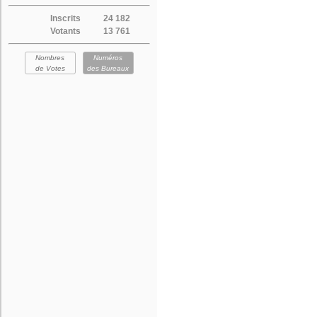
Inscrits
24 182
Votants
13 761
Nombres
Numéros
de Votes
des Bureaux