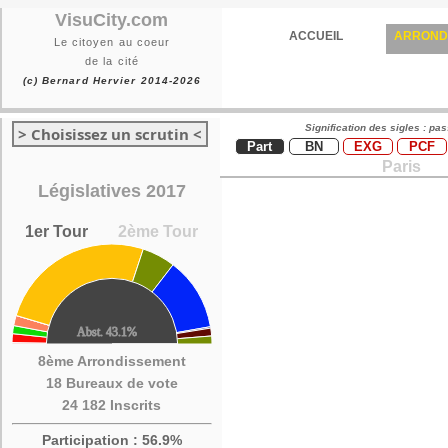
VisuCity.com
ACCUEIL
ARROND
Le citoyen au coeur
de la cité
(c) Bernard Hervier 2014-2026
Signification des sigles : pa
> Choisissez un scrutin <
Part
BN
EXG
PCF
Paris
Législatives 2017
1er Tour
2ème Tour
8ème Arrondissement
18 Bureaux de vote
24 182 Inscrits
Participation : 56.9%