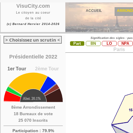
VisuCity.com
ACCUEIL
ARROND
Le citoyen au coeur
de la cité
(c) Bernard Hervier 2014-2026
Signification des sigles : pa
> Choisissez un scrutin <
Part
BN
LO
NPA
Paris
Présidentielle 2022
1er Tour
2ème Tour
8ème Arrondissement
18 Bureaux de vote
25 070 Inscrits
Participation : 79.9%