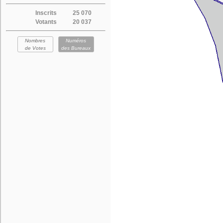
Inscrits
25 070
Votants
20 037
Nombres
Numéros
de Votes
des Bureaux