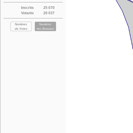
Inscrits
25 070
Votants
20 037
Nombres
Numéros
de Votes
des Bureaux