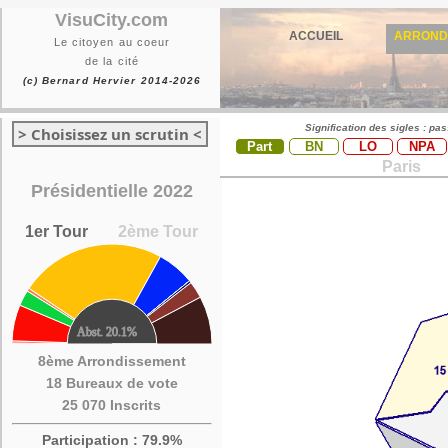
VisuCity.com
ACCUEIL
ARROND
Le citoyen au coeur
de la cité
(c) Bernard Hervier 2014-2026
Signification des sigles : pa
> Choisissez un scrutin <
Part
BN
LO
NPA
Paris
Présidentielle 2022
1er Tour
2ème Tour
8ème Arrondissement
18 Bureaux de vote
25 070 Inscrits
Participation : 79.9%